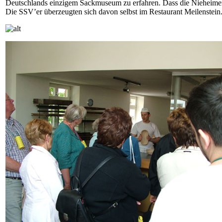
Deutschlands einzigem Sackmuseum zu erfahren. Dass die Nieheimer 
Die SSV’er überzeugten sich davon selbst im Restaurant Meilenstein