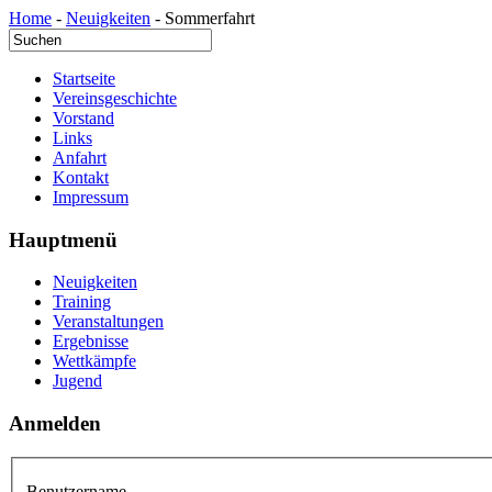
Home
-
Neuigkeiten
- Sommerfahrt
Startseite
Vereinsgeschichte
Vorstand
Links
Anfahrt
Kontakt
Impressum
Hauptmenü
Neuigkeiten
Training
Veranstaltungen
Ergebnisse
Wettkämpfe
Jugend
Anmelden
Benutzername